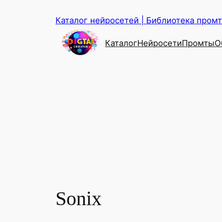
Перейти
Каталог нейросетей | Библиотека промто
к
содержимому
Каталог
Нейросети
Промты
О
Sonix