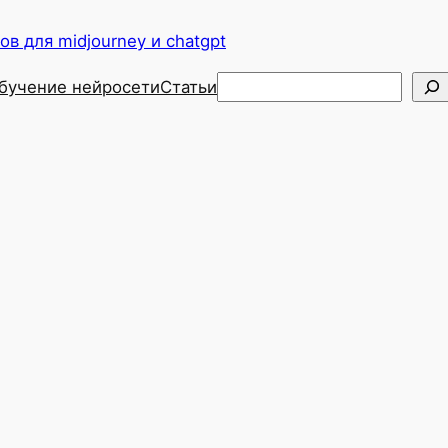
в для midjourney и chatgpt
Поиск
бучение нейросети
Статьи