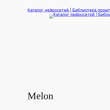
Перейти
Каталог нейросетей | Библиотека промто
к
содержимому
Melon