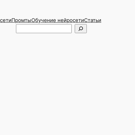
сети
Промты
Обучение нейросети
Статьи
Telegram
ВКонтакте
Поиск