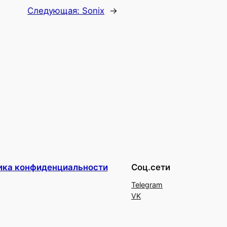
Следующая:
Sonix
→
ика конфиденциальности
Соц.сети
Telegram
VK