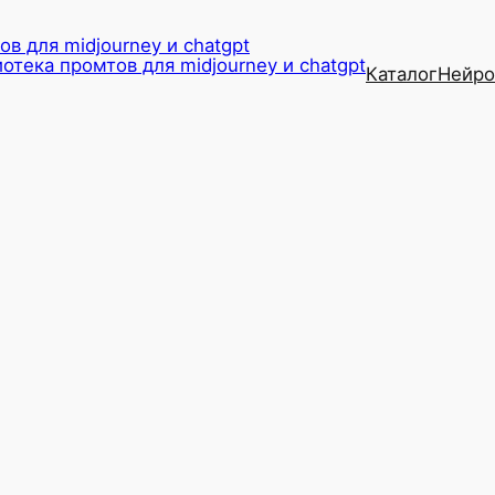
в для midjourney и chatgpt
Каталог
Нейро