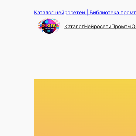
Перейти
Каталог нейросетей | Библиотека промто
к
содержимому
Каталог
Нейросети
Промты
О