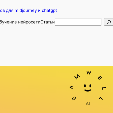
в для midjourney и chatgpt
Поиск
бучение нейросети
Статьи