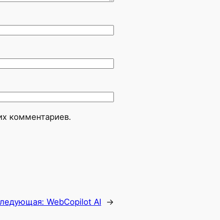
оих комментариев.
ледующая:
WebCopilot AI
→