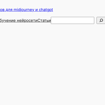
в для midjourney и chatgpt
Поиск
бучение нейросети
Статьи