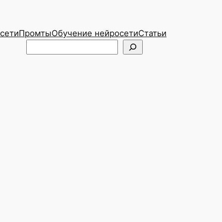
сети
Промты
Обучение нейросети
Статьи
Telegram
ВКонтакте
Поиск