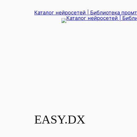
Перейти
Каталог нейросетей | Библиотека промто
к
содержимому
EASY.DX