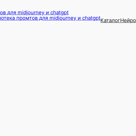
в для midjourney и chatgpt
Каталог
Нейро