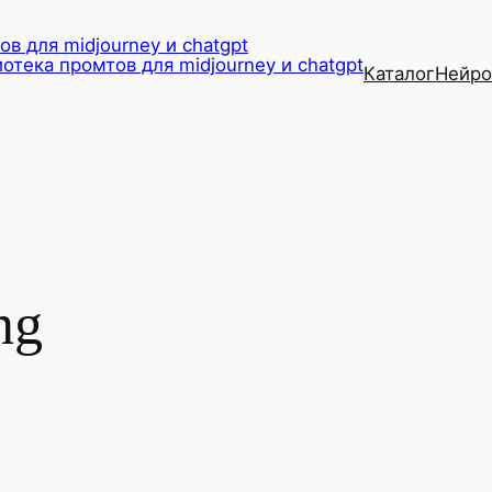
в для midjourney и chatgpt
Каталог
Нейро
ng