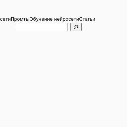
сети
Промты
Обучение нейросети
Статьи
Telegram
ВКонтакте
Поиск