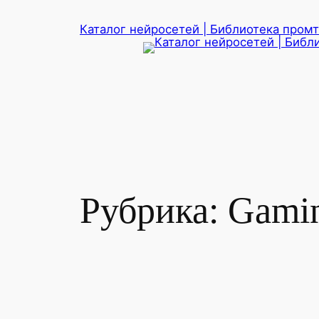
Перейти
Каталог нейросетей | Библиотека промто
к
содержимому
Рубрика:
Gami