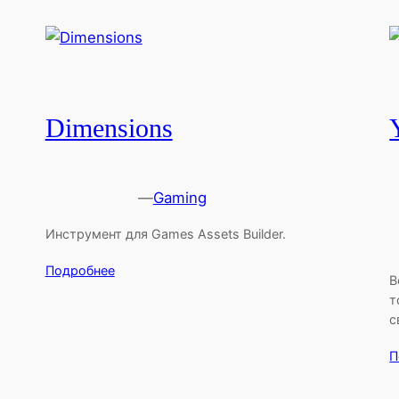
Dimensions
—
Gaming
Инструмент для Games Assets Builder.
Подробнее
В
т
с
П