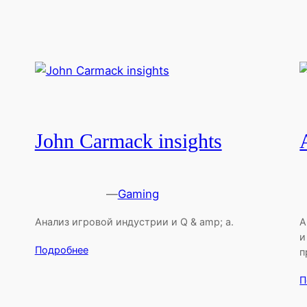
John Carmack insights
—
Gaming
Анализ игровой индустрии и Q & amp; a.
A
и
Подробнее
п
П