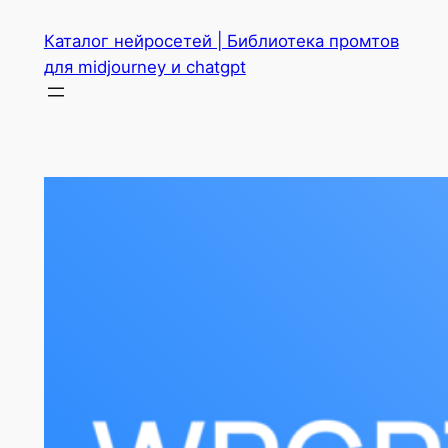
Перейти
Каталог нейросетей | Библиотека промтов
к
для midjourney и chatgpt
содержимому