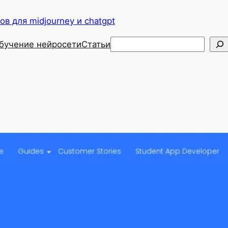
в для midjourney и chatgpt
Поиск
бучение нейросети
Статьи