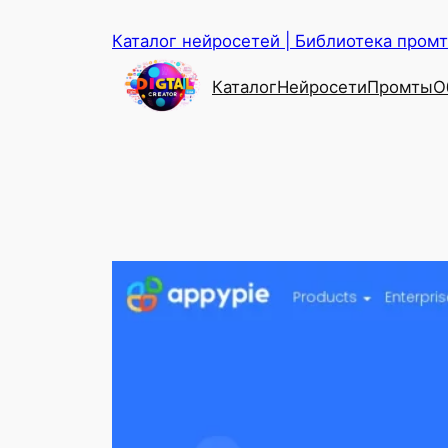
Перейти
Каталог нейросетей | Библиотека промто
к
содержимому
Каталог
Нейросети
Промты
О