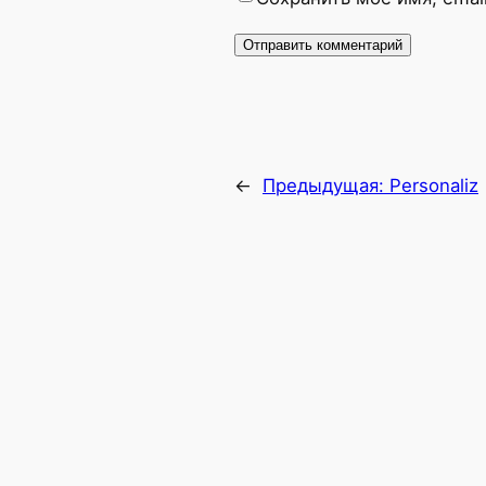
←
Предыдущая:
Personaliz