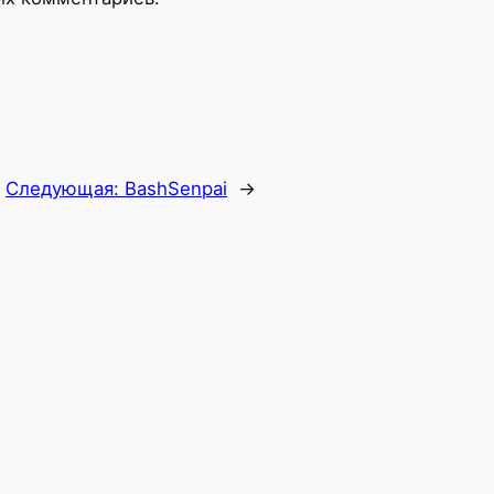
Следующая:
BashSenpai
→