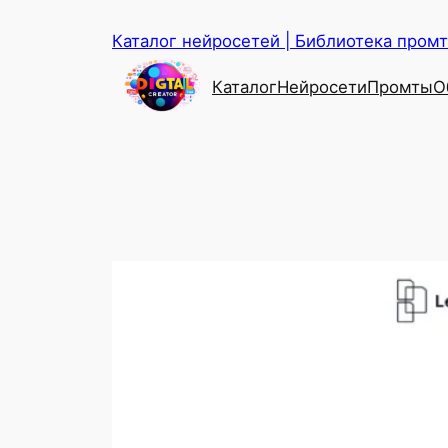
Перейти
Каталог нейросетей | Библиотека промто
к
содержимому
Каталог
Нейросети
Промты
О