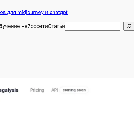
в для midjourney и chatgpt
Поиск
бучение нейросети
Статьи