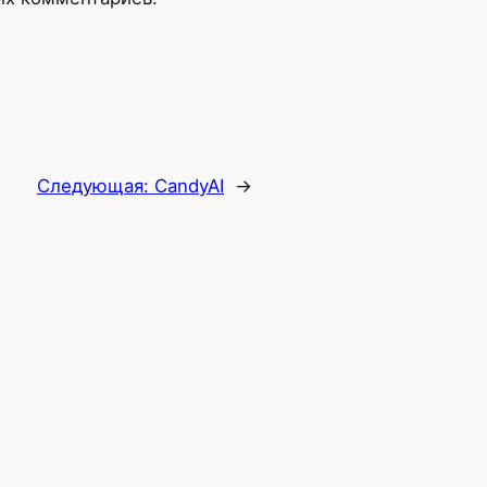
Следующая:
CandyAI
→