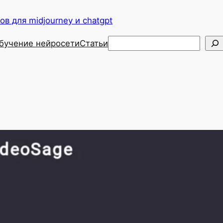
в для midjourney и chatgpt
Поиск
бучение нейросети
Статьи