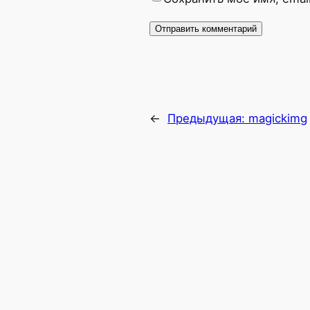
←
Предыдущая:
magickimg