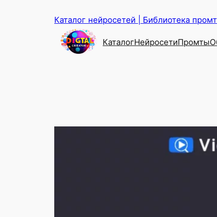
Перейти
Каталог нейросетей | Библиотека промто
к
содержимому
Каталог
Нейросети
Промты
О