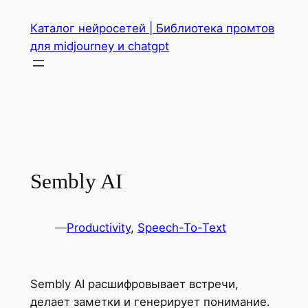
Перейти
Каталог нейросетей | Библиотека промтов
к
для midjourney и chatgpt
содержимому
Sembly AI
—
Productivity
, 
Speech-To-Text
Sembly AI расшифровывает встречи,
делает заметки и генерирует понимание.