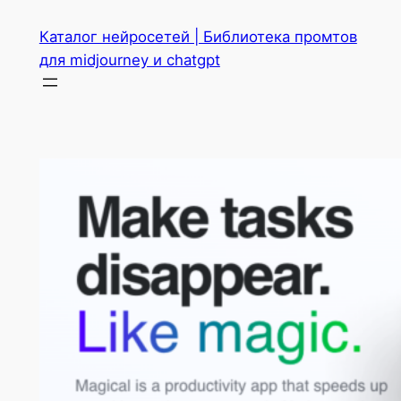
Перейти
Каталог нейросетей | Библиотека промтов
к
для midjourney и chatgpt
содержимому