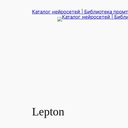
Перейти
Каталог нейросетей | Библиотека промто
к
содержимому
Lepton