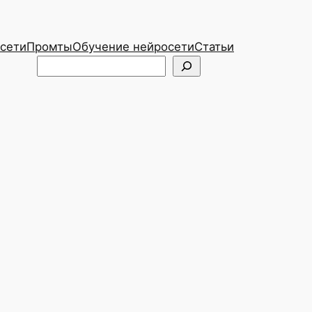
сети
Промты
Обучение нейросети
Статьи
Telegram
ВКонтакте
Поиск