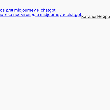
в для midjourney и chatgpt
Каталог
Нейро