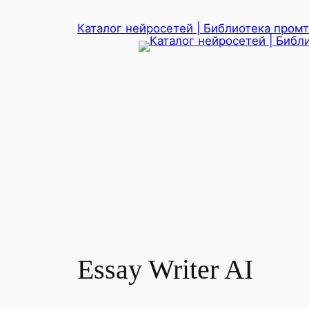
Перейти
Каталог нейросетей | Библиотека промто
к
содержимому
Essay Writer AI