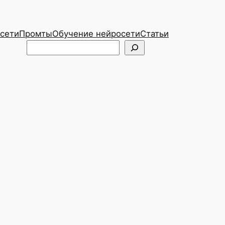
сети
Промты
Обучение нейросети
Статьи
Telegram
ВКонтакте
Поиск