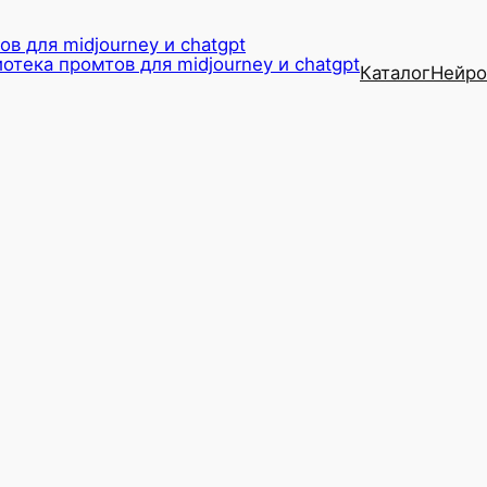
в для midjourney и chatgpt
Каталог
Нейро