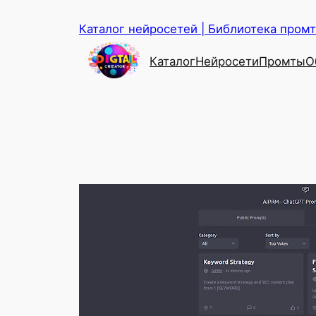
Перейти
Каталог нейросетей | Библиотека промто
к
содержимому
Каталог
Нейросети
Промты
О