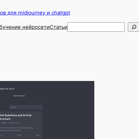
в для midjourney и chatgpt
Поиск
бучение нейросети
Статьи