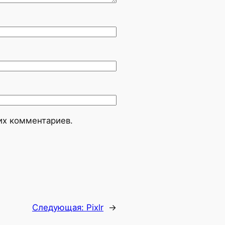
оих комментариев.
Следующая:
Pixlr
→