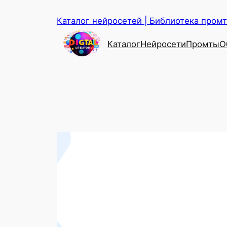
Перейти
Каталог нейросетей | Библиотека промто
к
содержимому
Каталог
Нейросети
Промты
О