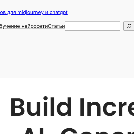
в для midjourney и chatgpt
Поиск
бучение нейросети
Статьи