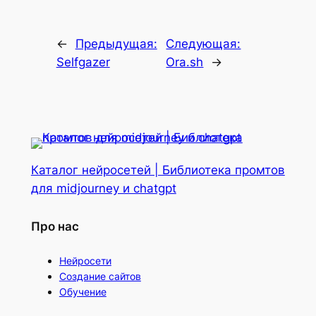
←
Предыдущая:
Следующая:
Selfgazer
Ora.sh
→
Каталог нейросетей | Библиотека промтов
для midjourney и chatgpt
Про нас
Нейросети
Создание сайтов
Обучение