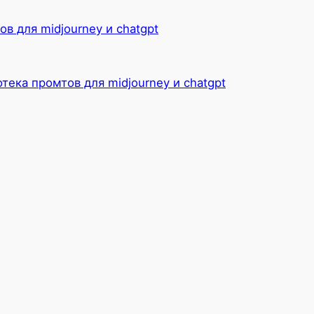
в для midjourney и chatgpt
Telegram
ВКонтакте