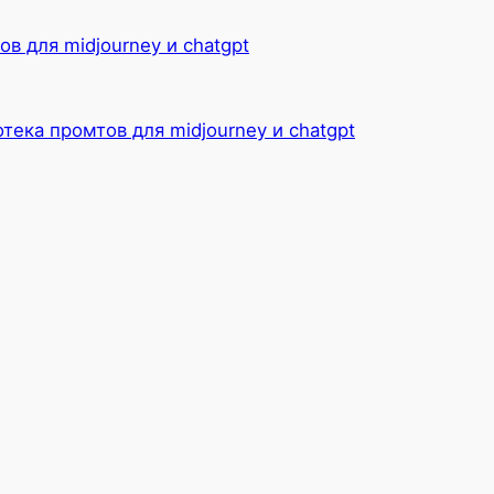
в для midjourney и chatgpt
Telegram
ВКонтакте