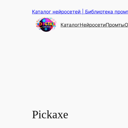
Перейти
Каталог нейросетей | Библиотека промт
к
содержимому
Каталог
Нейросети
Промты
О
Pickaxe