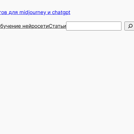
ов для midjourney и chatgpt
Поиск
бучение нейросети
Статьи