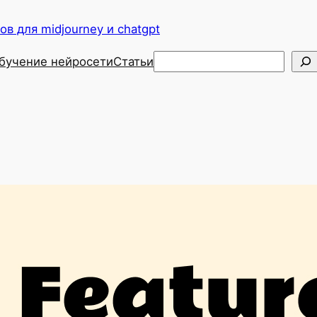
в для midjourney и chatgpt
Поиск
бучение нейросети
Статьи