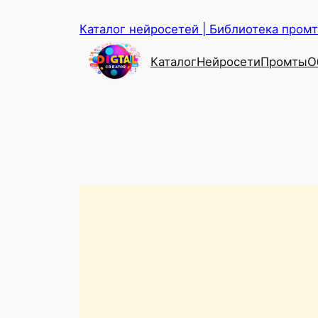
Перейти
Каталог нейросетей | Библиотека промто
к
содержимому
Каталог
Нейросети
Промты
О