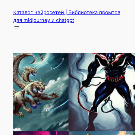
Перейти
Каталог нейросетей | Библиотека промтов
к
для midjourney и chatgpt
содержимому