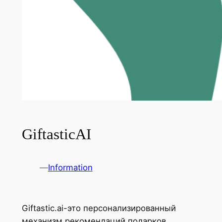
GiftasticAI
—
Information
Giftastic.ai-это персонализированный
механизм рекомендаций подарков,