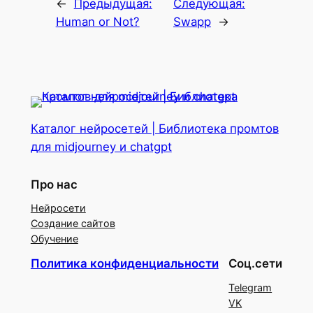
←
Предыдущая:
Следующая:
Human or Not?
Swapp
→
Каталог нейросетей | Библиотека промтов
для midjourney и chatgpt
Про нас
Нейросети
Создание сайтов
Обучение
Политика конфиденциальности
Соц.сети
Telegram
VK