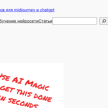
в для midjourney и chatgpt
Поиск
бучение нейросети
Статьи