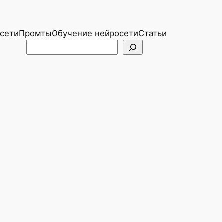
сети
Промты
Обучение нейросети
Статьи
Telegram
ВКонтакте
Поиск