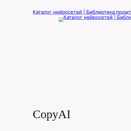
Перейти
Каталог нейросетей | Библиотека промто
к
содержимому
CopyAI