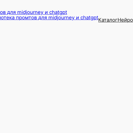
в для midjourney и chatgpt
Каталог
Нейро