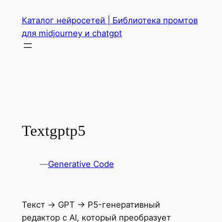
Перейти
Каталог нейросетей | Библиотека промтов
к
для midjourney и chatgpt
содержимому
Textgptp5
—
Generative Code
Текст → GPT → P5-генеративный
редактор с AI, который преобразует