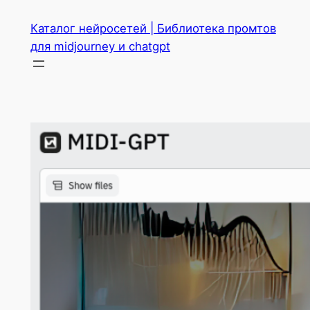
Перейти
Каталог нейросетей | Библиотека промтов
к
для midjourney и chatgpt
содержимому