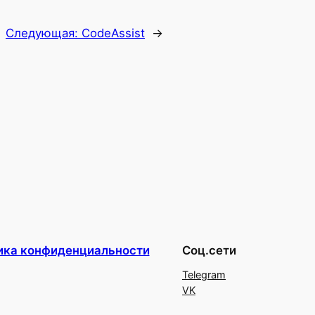
Следующая:
CodeAssist
→
ика конфиденциальности
Соц.сети
Telegram
VK