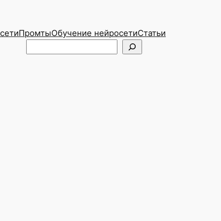
сети
Промты
Обучение нейросети
Статьи
Telegram
ВКонтакте
Поиск