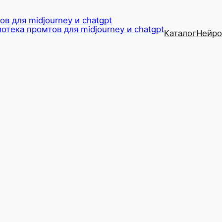
в для midjourney и chatgpt
Каталог
Нейро