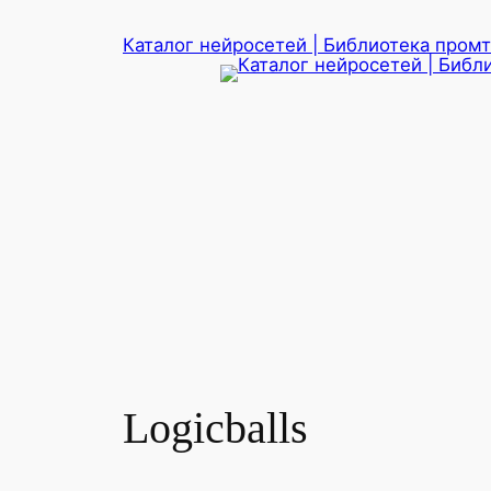
Перейти
Каталог нейросетей | Библиотека промто
к
содержимому
Logicballs