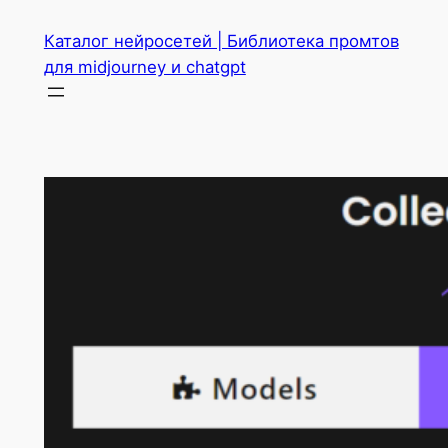
Перейти
Каталог нейросетей | Библиотека промтов
к
для midjourney и chatgpt
содержимому