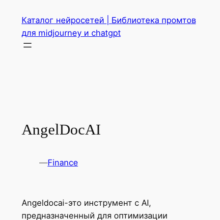
Перейти
Каталог нейросетей | Библиотека промтов
к
для midjourney и chatgpt
содержимому
AngelDocAI
—
Finance
Angeldocai-это инструмент с AI,
предназначенный для оптимизации