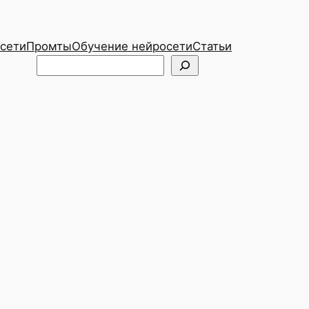
сети
Промты
Обучение нейросети
Статьи
Telegram
ВКонтакте
Поиск