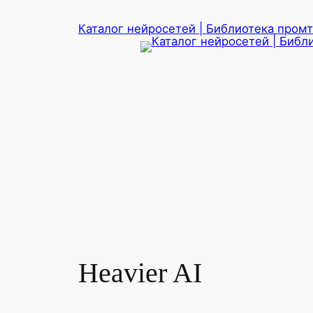
Перейти
Каталог нейросетей | Библиотека промто
к
содержимому
Heavier AI