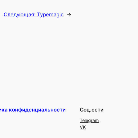
Следующая:
Typemagic
→
ика конфиденциальности
Соц.сети
Telegram
VK