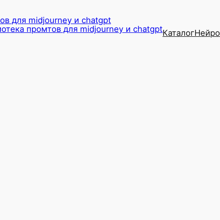
в для midjourney и chatgpt
Каталог
Нейро