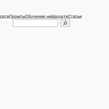
сети
Промты
Обучение нейросети
Статьи
Telegram
ВКонтакте
Поиск