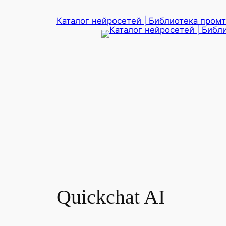
Перейти
Каталог нейросетей | Библиотека промто
к
содержимому
Quickchat AI