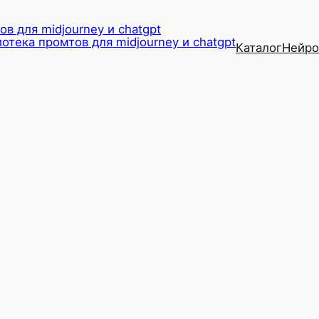
в для midjourney и chatgpt
Каталог
Нейро