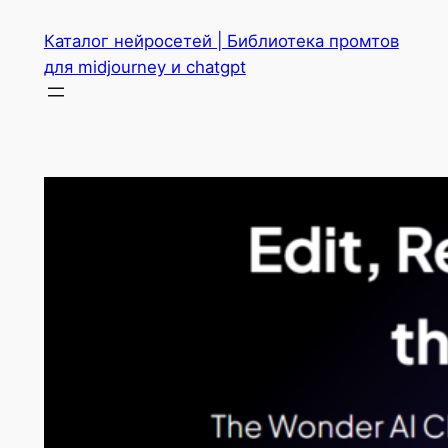
Перейти
Каталог нейросетей | Библиотека промтов
к
для midjourney и chatgpt
содержимому