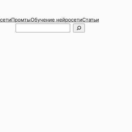
сети
Промты
Обучение нейросети
Статьи
Telegram
ВКонтакте
Поиск