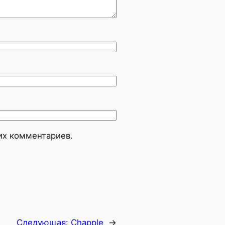
оих комментариев.
Следующая:
Chapple
→