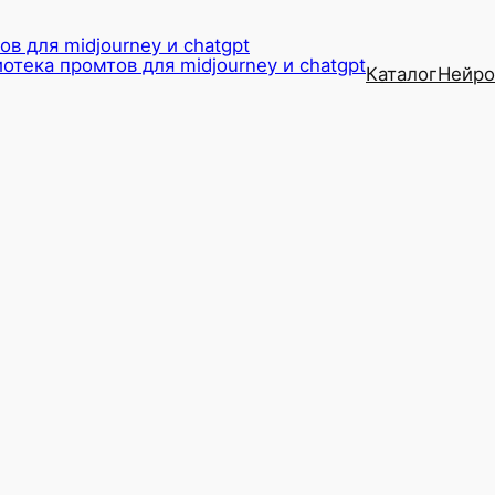
в для midjourney и chatgpt
Каталог
Нейро