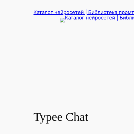
Перейти
Каталог нейросетей | Библиотека промто
к
содержимому
Typee Chat