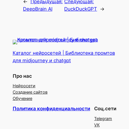
←
Предыдущая:
Следующая:
DeepBrain AI
DuckDuckGPT
→
Каталог нейросетей | Библиотека промтов
для midjourney и chatgpt
Про нас
Нейросети
Создание сайтов
Обучение
Политика конфиденциальности
Соц.сети
Telegram
VK