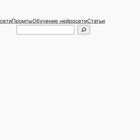
сети
Промты
Обучение нейросети
Статьи
Telegram
ВКонтакте
Поиск