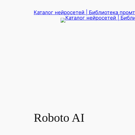
Перейти
Каталог нейросетей | Библиотека промто
к
содержимому
Roboto AI