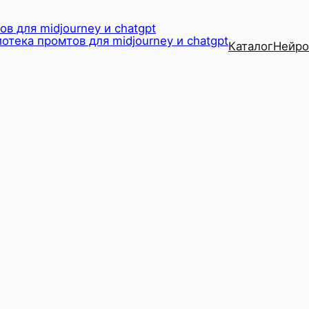
в для midjourney и chatgpt
Каталог
Нейро