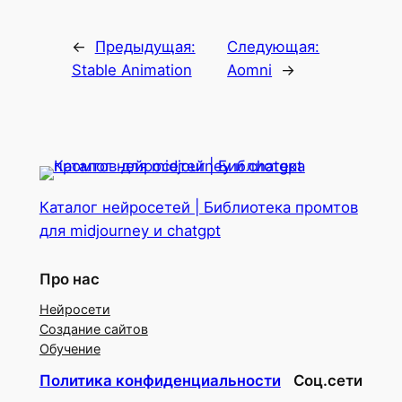
←
Предыдущая:
Следующая:
Stable Animation
Aomni
→
Каталог нейросетей | Библиотека промтов
для midjourney и chatgpt
Про нас
Нейросети
Создание сайтов
Обучение
Политика конфиденциальности
Соц.сети