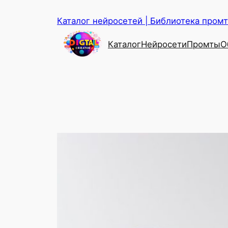
Перейти
Каталог нейросетей | Библиотека промто
к
содержимому
Каталог
Нейросети
Промты
О