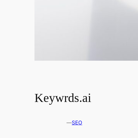
Keywrds.ai
—
SEO