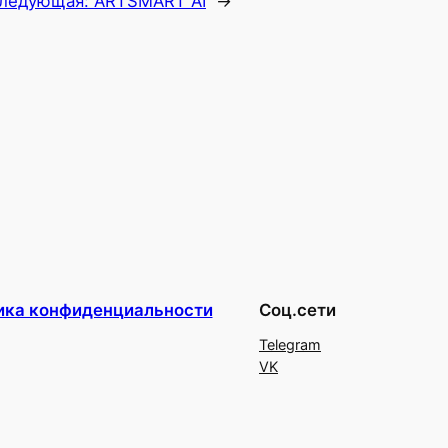
ледующая:
ARTSMART AI
→
ика конфиденциальности
Соц.сети
Telegram
VK