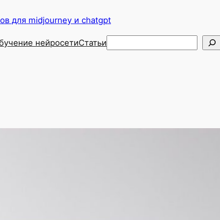
в для midjourney и chatgpt
Поиск
бучение нейросети
Статьи