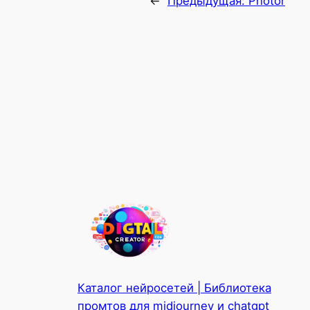
←
Предыдущая:
Photor
Каталог нейросетей | Библиотека
промтов для midjourney и chatgpt