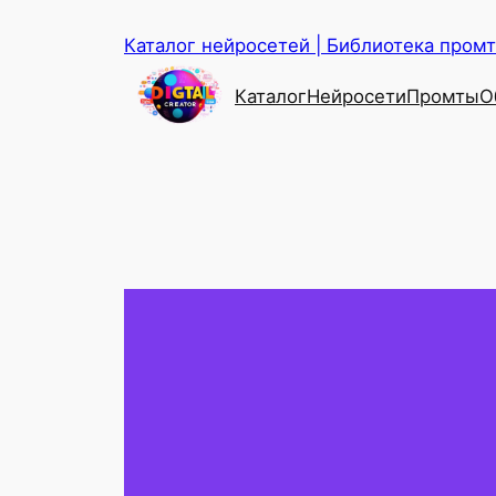
Перейти
Каталог нейросетей | Библиотека промто
к
содержимому
Каталог
Нейросети
Промты
О