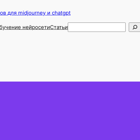
в для midjourney и chatgpt
Поиск
бучение нейросети
Статьи