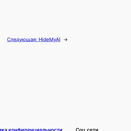
Следующая:
HideMyAI
→
ика конфиденциальности
Соц.сети