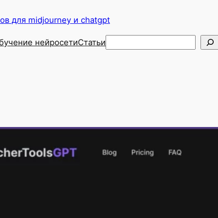
в для midjourney и chatgpt
Поиск
бучение нейросети
Статьи