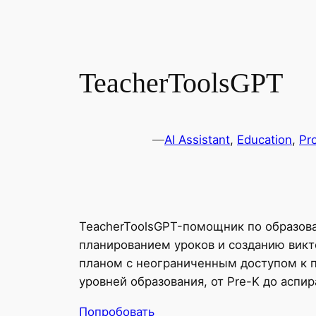
TeacherToolsGPT
—
AI Assistant
, 
Education
, 
Pro
TeacherToolsGPT-помощник по образов
планированием уроков и созданию вик
планом с неограниченным доступом к п
уровней образования, от Pre-K до аспи
Попробовать