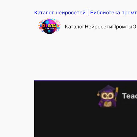
Перейти
Каталог нейросетей | Библиотека промто
к
содержимому
Каталог
Нейросети
Промты
О