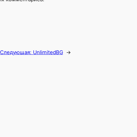
Следующая:
UnlimitedBG
→