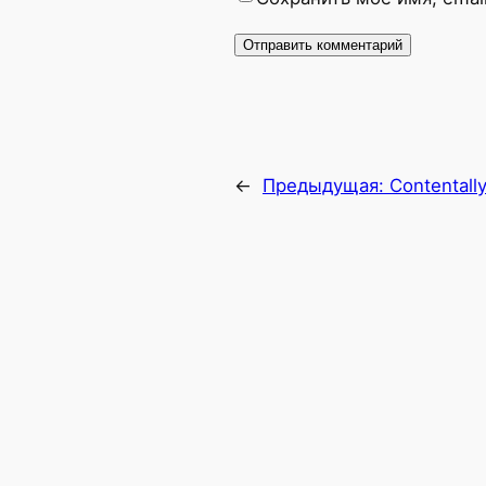
←
Предыдущая:
Contentall