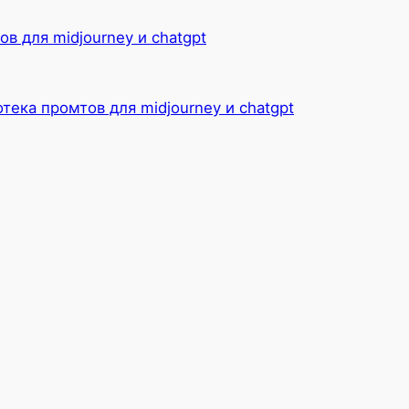
в для midjourney и chatgpt
Telegram
ВКонтакте