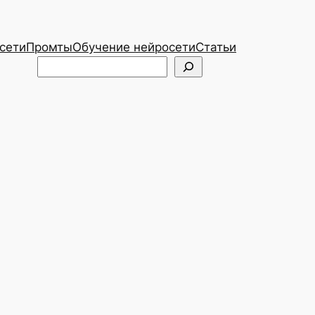
сети
Промты
Обучение нейросети
Статьи
Telegram
ВКонтакте
Поиск