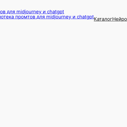
в для midjourney и chatgpt
Каталог
Нейро