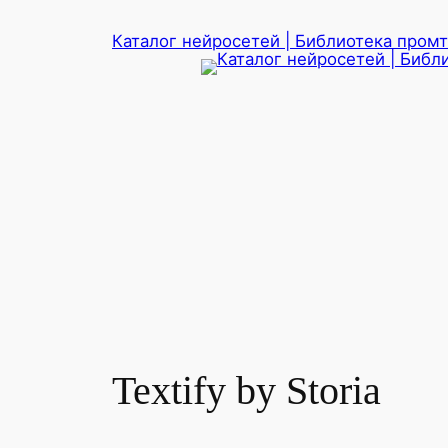
Перейти
Каталог нейросетей | Библиотека промто
к
содержимому
Textify by Storia