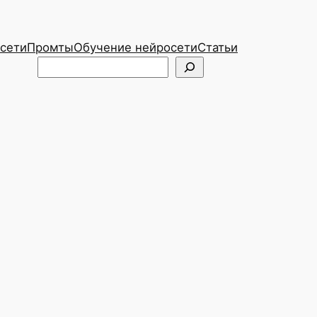
сети
Промты
Обучение нейросети
Статьи
Telegram
ВКонтакте
Поиск