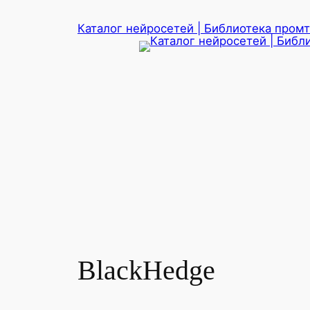
Перейти
Каталог нейросетей | Библиотека промто
к
содержимому
BlackHedge