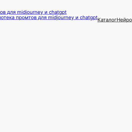
в для midjourney и chatgpt
Каталог
Нейро