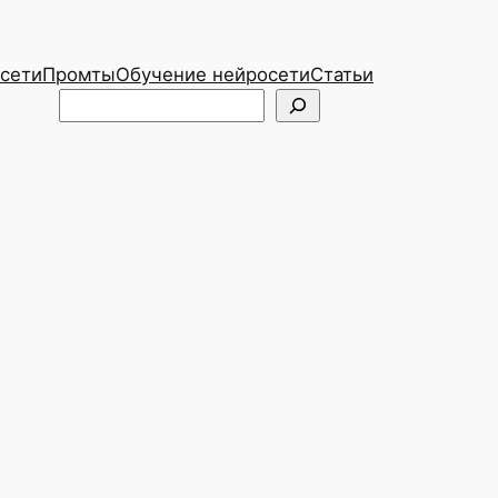
сети
Промты
Обучение нейросети
Статьи
Telegram
ВКонтакте
Поиск