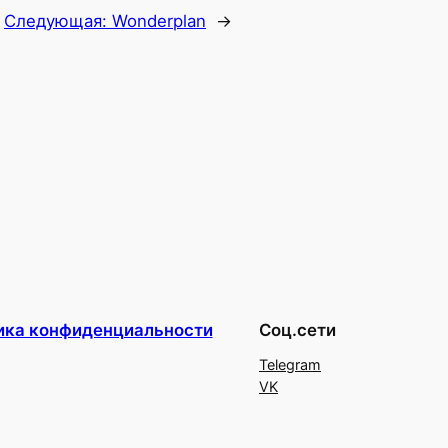
Следующая:
Wonderplan
→
ика конфиденциальности
Соц.сети
Telegram
VK