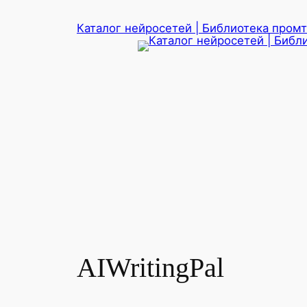
Перейти
Каталог нейросетей | Библиотека промто
к
содержимому
AIWritingPal