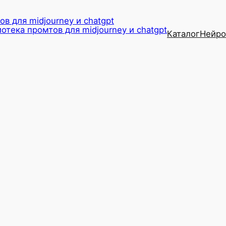
в для midjourney и chatgpt
Каталог
Нейро