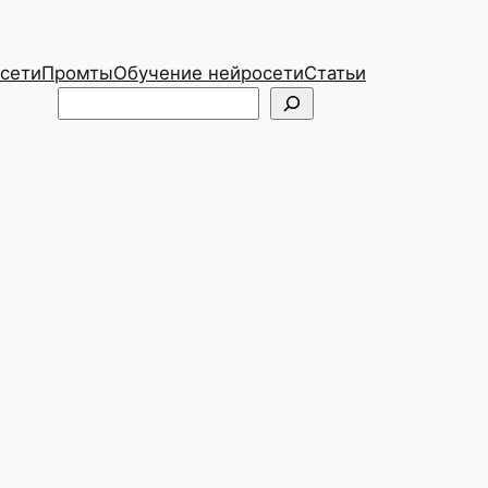
сети
Промты
Обучение нейросети
Статьи
Telegram
ВКонтакте
Поиск