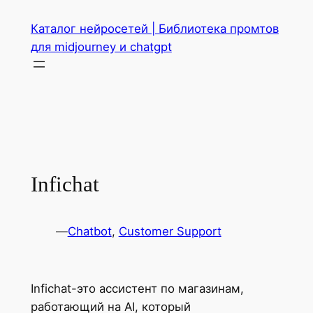
Перейти
Каталог нейросетей | Библиотека промтов
к
для midjourney и chatgpt
содержимому
Infichat
—
Chatbot
, 
Customer Support
Infichat-это ассистент по магазинам,
работающий на AI, который