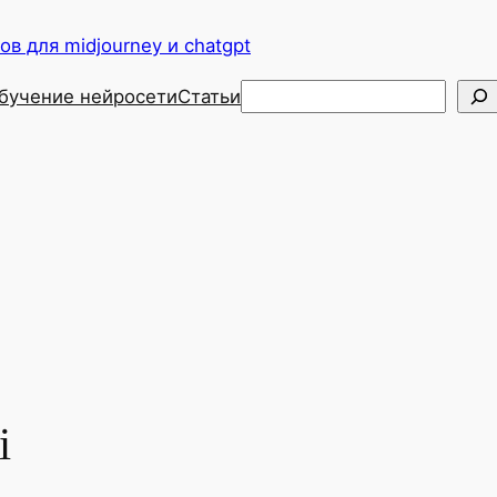
в для midjourney и chatgpt
Поиск
бучение нейросети
Статьи
i