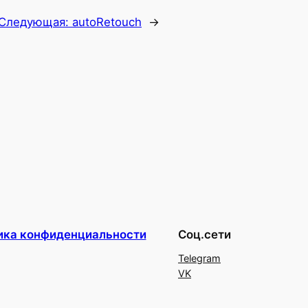
Следующая:
autoRetouch
→
ика конфиденциальности
Соц.сети
Telegram
VK