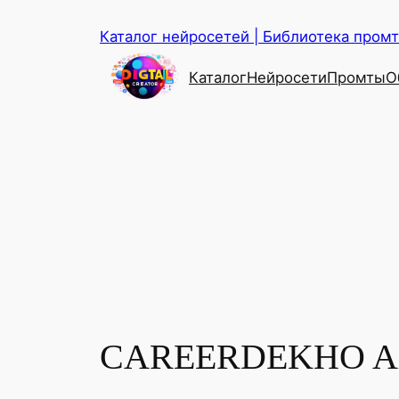
Перейти
Каталог нейросетей | Библиотека промто
к
содержимому
Каталог
Нейросети
Промты
О
CAREERDEKHO A